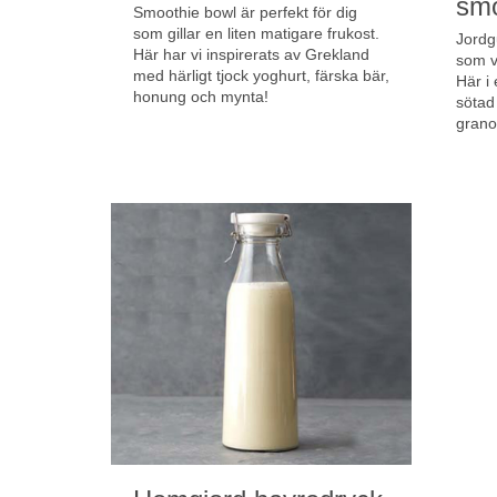
smo
Smoothie bowl är perfekt för dig
som gillar en liten matigare frukost.
Jordg
Här har vi inspirerats av Grekland
som v
med härligt tjock yoghurt, färska bär,
Här i
honung och mynta!
sötad
grano