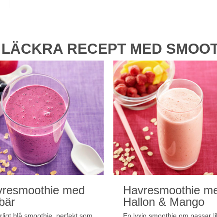
 LÄCKRA RECEPT MED SMOOT
vresmoothie med
Havresmoothie m
bär
Hallon & Mango
rligt blå smoothie, perfekt som
En lyxig smoothie om passar l