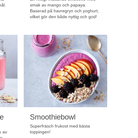
mål.
smak av mango och papaya.
Baserad på havregryn och yoghurt,
vilket gör den både nyttig och god!
e
Smoothiebowl
Superfräsch frukost med bästa
k av
toppingen!
me.