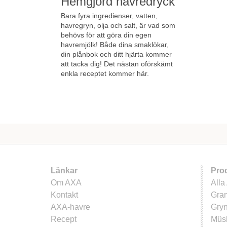
Hemgjord havredryck
Bara fyra ingredienser, vatten,
havregryn, olja och salt, är vad som
behövs för att göra din egen
havremjölk! Både dina smaklökar,
din plånbok och ditt hjärta kommer
att tacka dig! Det nästan oförskämt
enkla receptet kommer här.
Länkar
Pro
Om AXA
Alla
Kontakt
Gra
AXA-havre
Gry
Recept
Müsl