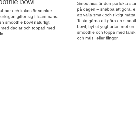
othie bowl
Smoothies är den perfekta sta
på dagen – snabba att göra, e
ubbar och kokos är smaker
att välja smak och riktigt mätt
erkligen gifter sig tillsammans.
Testa gärna att göra en smoot
 en smoothie bowl naturligt
bowl, byt ut yoghurten mot en
 med dadlar och toppad med
smoothie och toppa med färsk
la.
och müsli eller flingor.