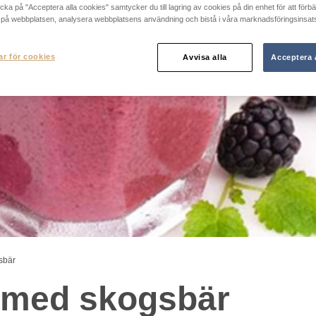
cka på "Acceptera alla cookies" samtycker du till lagring av cookies på din enhet för att förbä
 på webbplatsen, analysera webbplatsens användning och bistå i våra marknadsföringsinsats
ar för cookies
Avvisa alla
Acceptera 
bär
 med skogsbär