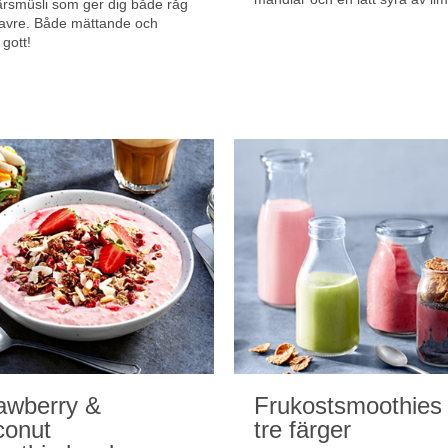
ärsmüsli som ger dig både råg
avre. Både mättande och
 gott!
awberry &
Frukostsmoothies 
conut
tre färger