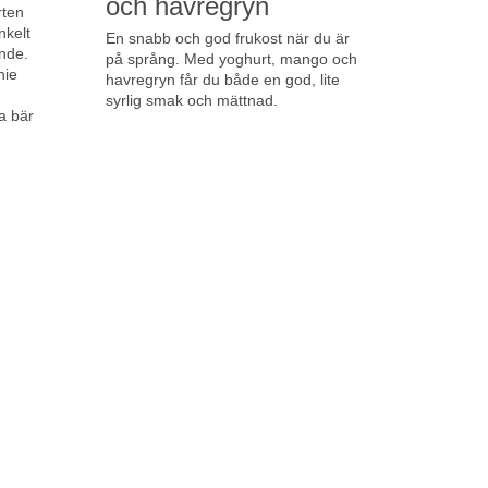
och havregryn
rten
nkelt
En snabb och god frukost när du är
ande.
på språng. Med yoghurt, mango och
hie
havregryn får du både en god, lite
syrlig smak och mättnad.
a bär