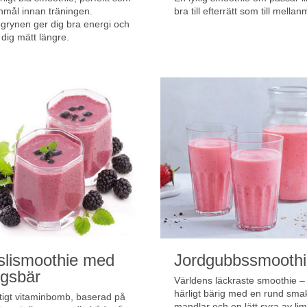
nmål innan träningen.
bra till efterrätt som till mellan
grynen ger dig bra energi och
 dig mätt längre.
slismoothie med
Jordgubbssmoothi
gsbär
Världens läckraste smoothie –
härligt bärig med en rund sma
ktigt vitaminbomb, baserad på
mandlar och en lätt syra av li