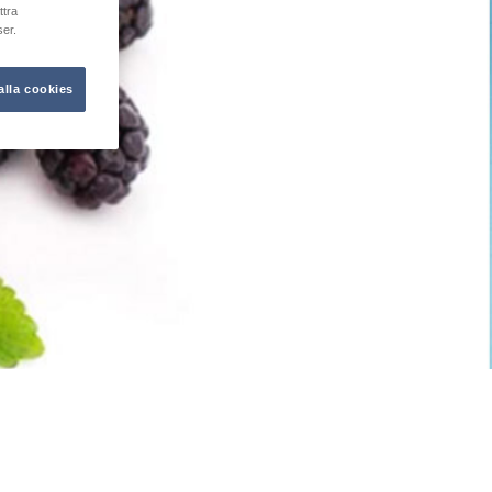
ttra
er.
alla cookies