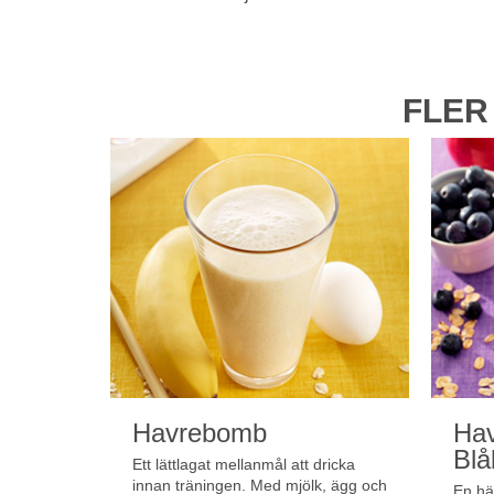
FLER
Havrebomb
Ha
Blå
Ett lättlagat mellanmål att dricka
innan träningen. Med mjölk, ägg och
En hä