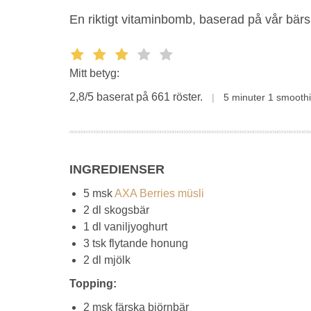
En riktigt vitaminbomb, baserad på vår bär
Mitt betyg:
2,8/5 baserat på 661 röster.
5 minuter
1 smooth
INGREDIENSER
5 msk
AXA Berries müsli
2 dl skogsbär
1 dl vaniljyoghurt
3 tsk flytande honung
2 dl mjölk
Topping:
2 msk färska björnbär