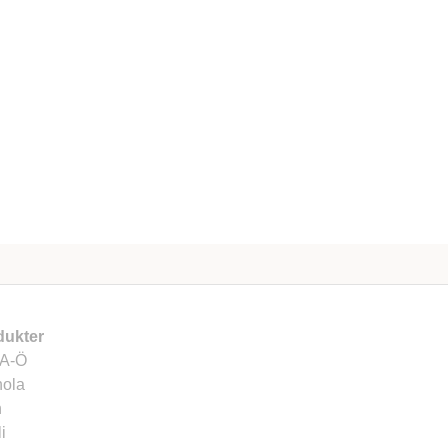
dukter
 A-Ö
nola
n
i