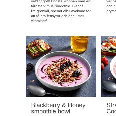
väldigt gott! Boosta kroppen med en
vår b
färgstark müslismoothie. Blanda i
och h
lite grönkål, spenat eller avokado för
grymt
att få bra fettsyror och ännu mer
vitaminer!
Blackberry & Honey
Str
smoothie bowl
Co