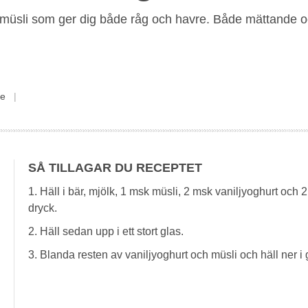
smüsli som ger dig både råg och havre. Både mättande o
ie
SÅ TILLAGAR DU RECEPTET
1. Häll i bär, mjölk, 1 msk müsli, 2 msk vaniljyoghurt och
dryck.
2. Häll sedan upp i ett stort glas.
3. Blanda resten av vaniljyoghurt och müsli och häll ner i