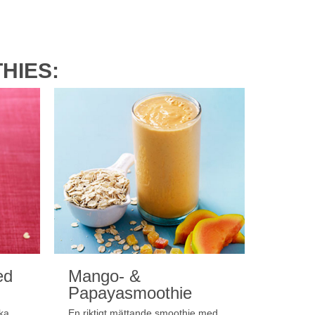
HIES:
ed
Mango- &
Papayasmoothie
ika
En riktigt mättande smoothie med