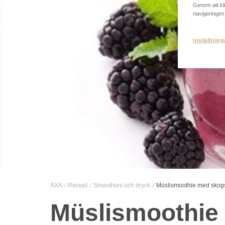
Genom att kli
navigeringen
Inställning
AXA
Recept
Smoothies och dryck
Müslismoothie med skogs
Müslismoothie