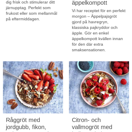
äppelkompott
dig frisk och stimulerar ditt
järnupptag. Perfekt som
Vi har receptet för en perfekt
frukost eller som mellanmål
morgon – Äppelpajsgröt
på eftermiddagen.
gjord på havregryn,
klassiska pajkryddor och
äpple. Gör en enkel
äppelkompott kvällen innan
för den där extra
smaksensationen.
Råggröt med
Citron- och
jordgubb, fikon,
vallmogröt med