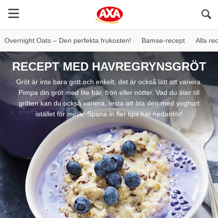
Sö
Overnight Oats – Den perfekta frukosten!
Bamse-recept
Alla re
RECEPT MED HAVREGRYNSGRÖT
Gröt är inte bara gott och enkelt, det är också lätt att variera.
Pimpa din gröt med lite bär, frön eller nötter. Vad du äter till
gröten kan du också variera, testa att äta den med yoghurt
istället för mjölk. Spana in fler tips här nedanför!