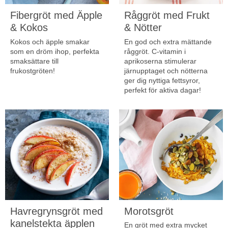
Fibergröt med Äpple
Råggröt med Frukt
& Kokos
& Nötter
Kokos och äpple smakar
En god och extra mättande
som en dröm ihop, perfekta
råggröt. C-vitamin i
smaksättare till
aprikoserna stimulerar
frukostgröten!
järnupptaget och nötterna
ger dig nyttiga fettsyror,
perfekt för aktiva dagar!
Havregrynsgröt med
Morotsgröt
kanelstekta äpplen
En gröt med extra mycket