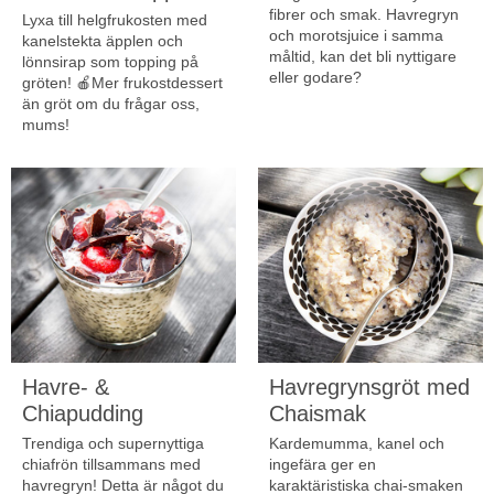
fibrer och smak. Havregryn
Lyxa till helgfrukosten med
och morotsjuice i samma
kanelstekta äpplen och
måltid, kan det bli nyttigare
lönnsirap som topping på
eller godare?
gröten! 🍎Mer frukostdessert
än gröt om du frågar oss,
mums!
Havre- &
Havregrynsgröt med
Chiapudding
Chaismak
Trendiga och supernyttiga
Kardemumma, kanel och
chiafrön tillsammans med
ingefära ger en
havregryn! Detta är något du
karaktäristiska chai-smaken