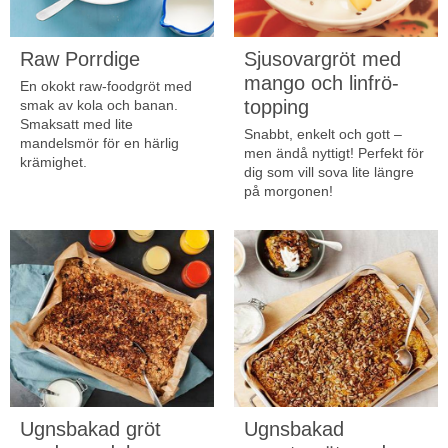
Raw Porrdige
Sjusovargröt med
mango och linfrö-
En okokt raw-foodgröt med
topping
smak av kola och banan.
Smaksatt med lite
Snabbt, enkelt och gott –
mandelsmör för en härlig
men ändå nyttigt! Perfekt för
krämighet.
dig som vill sova lite längre
på morgonen!
Ugnsbakad gröt
Ugnsbakad