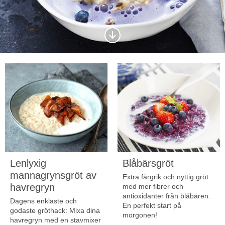
Scrolla
ned
till
nästa
sektion
Lenlyxig
Blåbärsgröt
mannagrynsgröt av
Extra färgrik och nyttig gröt
havregryn
med mer fibrer och
antioxidanter från blåbären.
Dagens enklaste och
En perfekt start på
godaste gröthack: Mixa dina
morgonen!
havregryn med en stavmixer