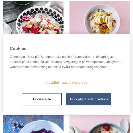
Cookies
Genom att klicka på "Acceptera alla cookies" samtycker du till lagring av
Chiapudding med
Havregrynsgröt med
cookies på din enhet för att förbättra navigeringen på webbplatsen, analysera
Vanilj & Apelsin
banan
webbplatsens användning och bistå i våra marknadsföringsinsatser.
En härlig grötpudding med
Mosa i en halv banan i
smaka av apelsin, full av
gröten för att få en god
Inställningar för cookies
nyttiga chiafrön som gör dig
sötma och en energiboost
både mätt och belåten.
på morgonen. Vi lovar att du
Strössla gärna över nötter
kommer stå dig fram till
Avvisa alla
Acceptera alla cookies
och kokos för extra smak!
lunch!