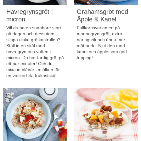
Havregrynsgröt i
Grahamsgröt med
micron
Äpple & Kanel
Vill du ha en snabbare start
Fullkornsvarianten på
på dagen och dessutom
mannagrynsgröt, extra
slippa diska grötkastrullen?
näringsrik och ännu mer
Ställ in en skål med
mättande. Njut den med
havregryn och vatten i
kanel och äpple som god
micron. Du har färdig gröt på
topping!
ett par minuter! Och du,
mixa in blåbär i mjölken för
en vackert lila frukostskål.