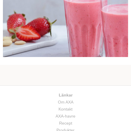
Länkar
Om AXA
Kontakt
AXA-havre
Recept
Produkter