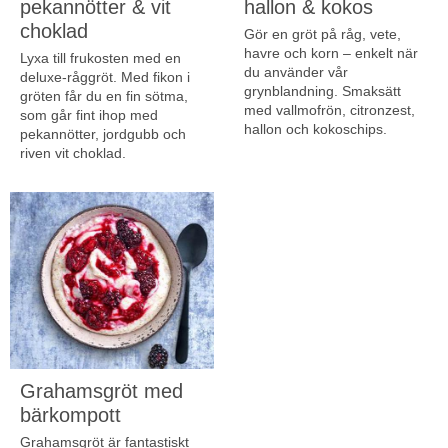
pekannötter & vit
hallon & kokos
choklad
Gör en gröt på råg, vete,
havre och korn – enkelt när
Lyxa till frukosten med en
du använder vår
deluxe-råggröt. Med fikon i
grynblandning. Smaksätt
gröten får du en fin sötma,
med vallmofrön, citronzest,
som går fint ihop med
hallon och kokoschips.
pekannötter, jordgubb och
riven vit choklad.
Grahamsgröt med
bärkompott
Grahamsgröt är fantastiskt