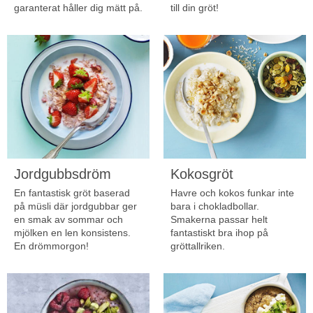
garanterat håller dig mätt på.
till din gröt!
Jordgubbsdröm
Kokosgröt
En fantastisk gröt baserad
Havre och kokos funkar inte
på müsli där jordgubbar ger
bara i chokladbollar.
en smak av sommar och
Smakerna passar helt
mjölken en len konsistens.
fantastiskt bra ihop på
En drömmorgon!
gröttallriken.