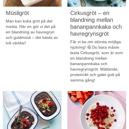
Müsligröt
Cirkusgröt – en
blandning mellan
Man kan koka gröt på det
bananpannkaka och
mesta. Här en gör vi det på
en blandning av havregryn
havregrynsgröt
och guldmüsli – det bästa av
Får vi be om största möjliga
två världar!
njutning! 🤤 Du bara måste
testa Cirkusgröt, som är som
en blandning mellan
bananpannkaka och
havregrynsgröt. Mättande,
proteinrikt och galet gott på
samma gång!