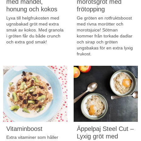
med mandel,
morotsgröt med
honung och kokos
frötopping
Lyxa till helgfrukosten med
Ge gröten en rotfruktsboost
ugnsbakad gröt med extra
med rivna morötter och
smak av kokos. Med granola
morotsjuice! Sötman
i gröten får du både crunch
kommer från torkade dadlar
och extra god smak!
och sirap och gröten
ungsbakas för en extra lyxig
frukost.
Vitaminboost
Äppelpaj Steel Cut –
Lyxig gröt med
Extra vitaminer som håller