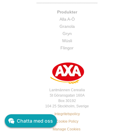
Produkter
Alla A-Ö
Granola
Gryn
Müsli
Flingor
Lantmännen Cerealia
St Göransgatan 160A
Box 30192
104 25 Stockholm, Sverige
Integritetspolicy
Chatta med oss
Cookie Policy
Manage Cookies