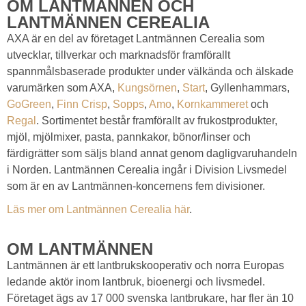
OM LANTMÄNNEN OCH
LANTMÄNNEN CEREALIA
AXA är en del av företaget Lantmännen Cerealia som
utvecklar, tillverkar och marknadsför framförallt
spannmålsbaserade produkter under välkända och älskade
varumärken som AXA,
Kungsörnen
,
Start
, Gyllenhammars,
GoGreen
,
Finn Crisp
,
Sopps
,
Amo
,
Kornkammeret
och
Regal
. Sortimentet består framförallt av frukostprodukter,
mjöl, mjölmixer, pasta, pannkakor, bönor/linser och
färdigrätter som säljs bland annat genom dagligvaruhandeln
i Norden. Lantmännen Cerealia ingår i Division Livsmedel
som är en av Lantmännen-koncernens fem divisioner.
Läs mer om Lantmännen Cerealia här
.
OM LANTMÄNNEN
Lantmännen är ett lantbrukskooperativ och norra Europas
ledande aktör inom lantbruk, bioenergi och livsmedel.
Företaget ägs av 17 000 svenska lantbrukare, har fler än 10