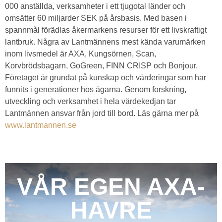
000 anställda, verksamheter i ett tjugotal länder och
omsätter 60 miljarder SEK på årsbasis. Med basen i
spannmål förädlas åkermarkens resurser för ett livskraftigt
lantbruk. Några av Lantmännens mest kända varumärken
inom livsmedel är AXA, Kungsörnen, Scan,
Korvbrödsbagarn, GoGreen, FINN CRISP och Bonjour.
Företaget är grundat på kunskap och värderingar som har
funnits i generationer hos ägarna. Genom forskning,
utveckling och verksamhet i hela värdekedjan tar
Lantmännen ansvar från jord till bord. Läs gärna mer på
www.lantmannen.se
VÅR EGEN AXA-
HAVRE