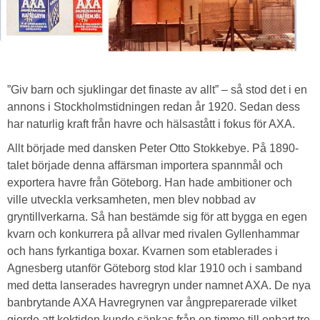
”Giv barn och sjuklingar det finaste av allt” – så stod det i en
annons i Stockholmstidningen redan år 1920. Sedan dess
har naturlig kraft från havre och hälsastått i fokus för AXA.
Allt började med dansken Peter Otto Stokkebye. På 1890-
talet började denna affärsman importera spannmål och
exportera havre från Göteborg. Han hade ambitioner och
ville utveckla verksamheten, men blev nobbad av
gryntillverkarna. Så han bestämde sig för att bygga en egen
kvarn och konkurrera på allvar med rivalen Gyllenhammar
och hans fyrkantiga boxar. Kvarnen som etablerades i
Agnesberg utanför Göteborg stod klar 1910 och i samband
med detta lanserades havregryn under namnet AXA. De nya
banbrytande AXA Havregrynen var ångpreparerade vilket
gjorde att koktiden kunde sänkas från en timme till enbart tre