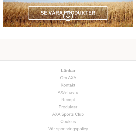
SE VÅRA PRODUKTER
Scrolla
ned
till
nästa
sektion
Länkar
Om AXA
Kontakt
AXA-havre
Recept
Produkter
AXA Sports Club
Cookies
Vår sponsringspolicy