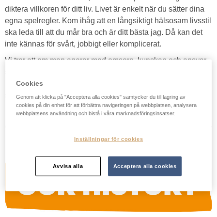
diktera villkoren för ditt liv. Livet är enkelt när du sätter dina
egna spelregler. Kom ihåg att en långsiktigt hälsosam livsstil
ska leda till att du mår bra och är ditt bästa jag. Då kan det
inte kännas för svårt, jobbigt eller komplicerat.
Vi tror att om man agerar med omsorg, kunskap och ansvar
samt använder enkla och naturliga råvaror så kommer smak,
Cookies
hälsa och hållbarhet oftast på köpet. Vårt mål är lika enkelt
som det är stort, AXA förbereder dig att vara ditt bästa jag.
Genom att klicka på "Acceptera alla cookies" samtycker du till lagring av
cookies på din enhet för att förbättra navigeringen på webbplatsen, analysera
webbplatsens användning och bistå i våra marknadsföringsinsatser.
Inställningar för cookies
Avvisa alla
Acceptera alla cookies