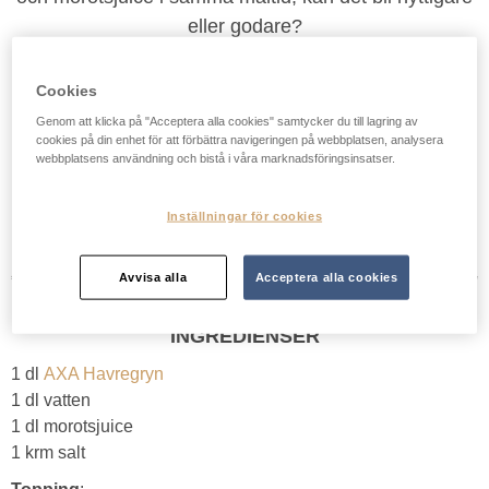
eller godare?
Cookies
Mitt betyg:
Genom att klicka på "Acceptera alla cookies" samtycker du till lagring av
cookies på din enhet för att förbättra navigeringen på webbplatsen, analysera
3,2/5 baserat på 1375 röster.
webbplatsens användning och bistå i våra marknadsföringsinsatser.
5 minuter
1 portion
Inställningar för cookies
Avvisa alla
Acceptera alla cookies
INGREDIENSER
1 dl
AXA Havregryn
1 dl vatten
1 dl morotsjuice
1 krm salt