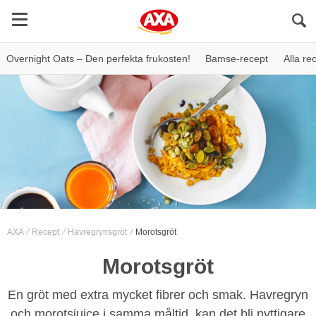
Sö
Overnight Oats – Den perfekta frukosten!
Bamse-recept
Alla re
AXA
Recept
Havregrynsgröt
Morotsgröt
Morotsgröt
En gröt med extra mycket fibrer och smak. Havregryn
och morotsjuice i samma måltid, kan det bli nyttigare