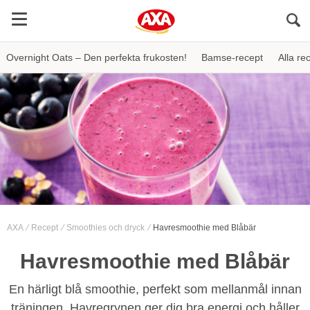
Sö
Overnight Oats – Den perfekta frukosten!
Bamse-recept
Alla re
AXA
Recept
Smoothies och dryck
Havresmoothie med Blåbär
Havresmoothie med Blåbär
En härligt blå smoothie, perfekt som mellanmål innan
träningen. Havregrynen ger dig bra energi och håller