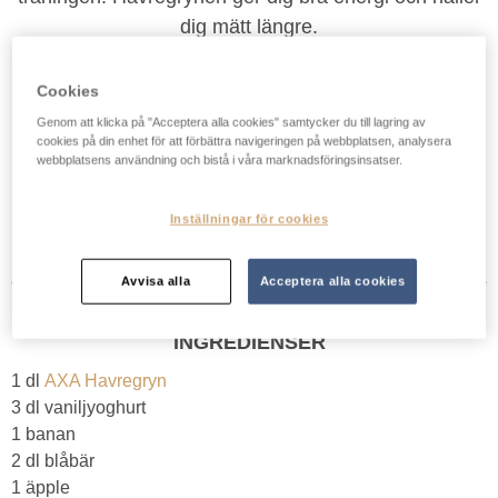
dig mätt längre.
Cookies
Mitt betyg:
Genom att klicka på "Acceptera alla cookies" samtycker du till lagring av
cookies på din enhet för att förbättra navigeringen på webbplatsen, analysera
3,3/5 baserat på 2290 röster.
webbplatsens användning och bistå i våra marknadsföringsinsatser.
5 minuter
2 smoothies
Inställningar för cookies
Avvisa alla
Acceptera alla cookies
INGREDIENSER
1 dl
AXA Havregryn
3 dl vaniljyoghurt
1 banan
2 dl blåbär
1 äpple