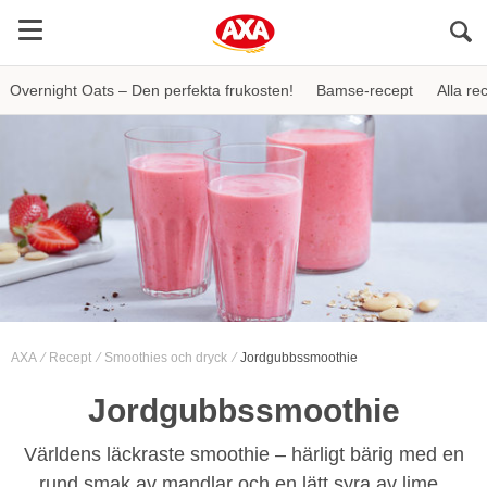
Sö
Overnight Oats – Den perfekta frukosten!
Bamse-recept
Alla re
AXA
Recept
Smoothies och dryck
Jordgubbssmoothie
Jordgubbssmoothie
Världens läckraste smoothie – härligt bärig med en
rund smak av mandlar och en lätt syra av lime.