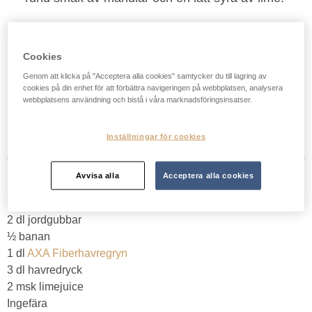
Mitt betyg:
Cookies
3,2/5 baserat på 1397 röster.
Genom att klicka på "Acceptera alla cookies" samtycker du till lagring av
cookies på din enhet för att förbättra navigeringen på webbplatsen, analysera
Tillagningstid: 5 minuter
1 smoothie
webbplatsens användning och bistå i våra marknadsföringsinsatser.
Inställningar för cookies
Avvisa alla
Acceptera alla cookies
INGREDIENSER
2 dl jordgubbar
½ banan
1 dl
AXA Fiberhavregryn
3 dl havredryck
2 msk limejuice
Ingefära