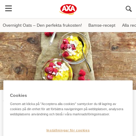
Sö
Overnight Oats – Den perfekta frukosten!
Bamse-recept
Alla re
Cookies
AXA
Recept
Overnight oats
Overnight oats med saffransmak
Genom att klicka på "Acceptera alla cookies" samtycker du till lagring av
cookies på din enhet för att förbättra navigeringen på webbplatsen, analysera
Overnight oats med
webbplatsens användning och bistå i våra marknadsföringsinsatser.
saffransmak
Inställningar för cookies