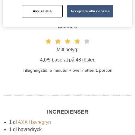
Har du lite jul-känslor, eller gillar du saffran lite extra
mycket? Här kommer ett härligt recept med overnight
Avvisa alla
Acceptera alla cookies
oats med det gula guldet, lika gott till frukost som
dessert!
Mitt betyg:
4,0/5 baserat på 48 röster.
Tillagningstid: 5 minuter + över natten
1 portion
INGREDIENSER
1 dl
AXA Havregryn
1 dl havredryck