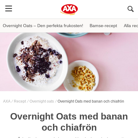
Sö
Overnight Oats – Den perfekta frukosten!
Bamse-recept
Alla re
AXA
Recept
Overnight oats
Overnight Oats med banan och chiafrön
Overnight Oats med banan
och chiafrön