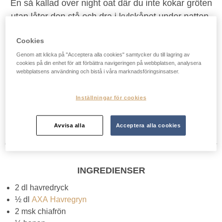
En så kallad over night oat där du inte kokar gröten
utan låter den stå och dra i kylskåpet under natten.
Smakar likt en banana split, värd att prova!
Cookies
Genom att klicka på "Acceptera alla cookies" samtycker du till lagring av
cookies på din enhet för att förbättra navigeringen på webbplatsen, analysera
Mitt betyg:
webbplatsens användning och bistå i våra marknadsföringsinsatser.
3,9/5 baserat på 497 röster.
Inställningar för cookies
5 minuter + 1 dygn
1 portion
Avvisa alla
Acceptera alla cookies
INGREDIENSER
2 dl havredryck
½ dl
AXA Havregryn
2 msk chiafrön