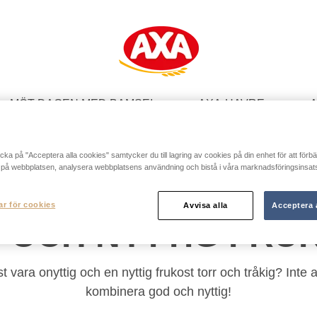
MÖT DAGEN MED BAMSE!
AXA-HAVRE
A
ept
Alla recept
Havregrynsgröt
Overni
cka på "Acceptera alla cookies" samtycker du till lagring av cookies på din enhet för att förbä
 på webbplatsen, analysera webbplatsens användning och bistå i våra marknadsföringsinsats
ar för cookies
Avvisa alla
Acceptera 
 OCH NYTTIG FRU
vara onyttig och en nyttig frukost torr och tråkig? Inte a
kombinera god och nyttig!