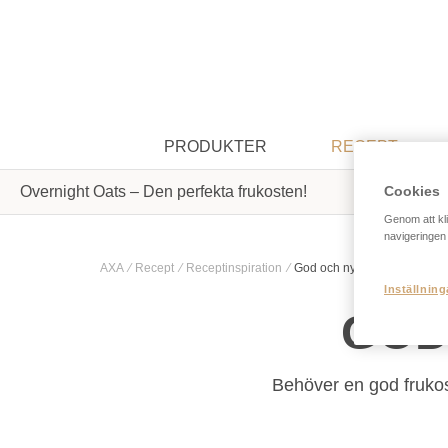
PRODUKTER
RECEPT
Cookies
Overnight Oats – Den perfekta frukosten!
Bamse-rec
Genom att kli
navigeringen
AXA
Recept
Receptinspiration
God och nyttig frukost
Inställning
GOD
Behöver en god frukost 