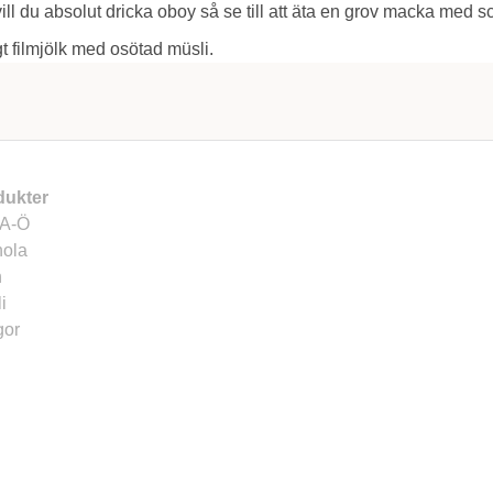
ill du absolut dricka oboy så se till att äta en grov macka med sc
igt filmjölk med osötad müsli.
dukter
 A-Ö
nola
n
i
gor