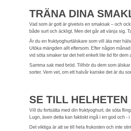
TRÄNA DINA SMA
Vad som är gott är givetvis en smaksak – och också
både surt och äckligt. Men det går att vänja sig. T
Är du en fruktyoghurtälskare som vill äta mer hälso
Utöka mängden allt eftersom. Efter någon månad äte
vid söta smaker tar det helt enkelt lite tid för dem 
Samma sak med bröd. Tillhör du dem som älskar toa
sorter. Vem vet, om ett halvår kanske det är du s
SE TILL HELHETEN
Vill du fortsätta med din fruktyoghurt, de söta flin
Lugn, även detta kan faktiskt ingå i en god och - i 
Det viktiga är att se till hela frukosten och inte s