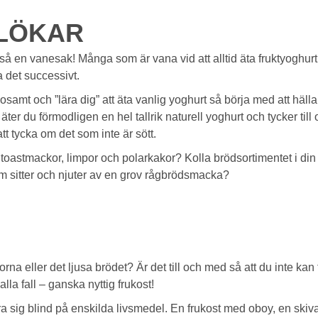
KLÖKAR
 en vanesak! Många som är vana vid att alltid äta fruktyoghurt tyc
a det successivt.
samt och ”lära dig” att äta vanlig yoghurt så börja med att hälla i
r du förmodligen en hel tallrik naturell yoghurt och tycker till
att tycka om det som inte är sött.
stmackor, limpor och polarkakor? Kolla brödsortimentet i din bu
om sitter och njuter av en grov rågbrödsmacka?
gorna eller det ljusa brödet? Är det till och med så att du inte k
alla fall – ganska nyttig frukost!
tirra sig blind på enskilda livsmedel. En frukost med oboy, en skiv