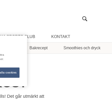
Sök
XA SPORTS CLUB
KONTAKT
ght oats
Bakrecept
Smoothies och dryck
ttra
er.
alla cookies
KOST
lls! Det går utmärkt att