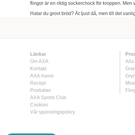
flingor är en riktig sockerchock för kroppen. Men v
Hatar du grovt bröd? Ät ljust då, men till det vanl
Länkar
Pro
Om AXA
Alla
Kontakt
Gra
AXA-havre
Gry
Recept
Müsl
Produkter
Flin
AXA Sports Club
Cookies
Vår sponsringspolicy