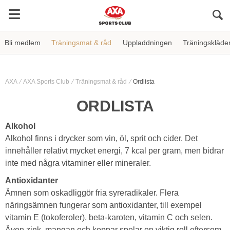
Sö
Bli medlem
Träningsmat & råd
Uppladdningen
Träningskläde
AXA
AXA Sports Club
Träningsmat & råd
Ordlista
ORDLISTA
Alkohol
Alkohol finns i drycker som vin, öl, sprit och cider. Det
innehåller relativt mycket energi, 7 kcal per gram, men bidrar
inte med några vitaminer eller mineraler.
Antioxidanter
Ämnen som oskadliggör fria syreradikaler. Flera
näringsämnen fungerar som antioxidanter, till exempel
vitamin E (tokoferoler), beta-karoten, vitamin C och selen.
Även zink, mangan och koppar spelar en viktig roll eftersom