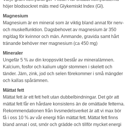
höjer blodsockret mäts med Glykemiskt Index (GI).
Magnesium
Magnesium är en mineral som är viktig bland annat för nerv-
och muskelfunktion. Dagsbehovet av magnesium är 350
mg/dag för kvinnor och män. Ammande, gravida samt hårt
tränande behöver mer magnesium (ca 450 mg)
Mineraler
Ungefär 5 % av din kroppsvikt består av mineralämnen.
Kalcium, fosfor och kalium utgör stommen i skelett och
tänder. Järn, zink, jod och selen förekommer i små mängder
och kallas spårämnen.
Mättat fett
Mättat fett är ett fett helt utan dubbelbindningar. Det gör att
mättat fett får en hårdare konsistens än de omättade fetterna.
Rekommendationen från livsmedelsverket är att vi max bör
få i oss 10 % av vår energi från mättat fett. Mättat fett finns
bland annat i ost, smör och grädde och tillför mycket energi