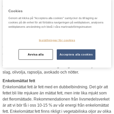
och diabetes.
Cookies
Energi
Genom att klicka på "Acceptera alla cookies" samtycker du till lagring av
Energi mäts i kilokalorier (kcal) och kilojoule (kJ) och
cookies på din enhet för att förbättra navigeringen på webbplatsen, analysera
kommer från kolhydrater, fett, protein och alkohol i maten.
webbplatsens användning och bistå i våra marknadsföringsinsatser.
Enkelomättat
Inställningar för cookies
Enkelomättat fett är fett med en dubbelbindning. Det gör att
fettet bli lite mjukare än mättat fett, men inte lika mjukt som
det fleromättade. Rekommendationen från livsmedelsverket
Avvisa alla
Acceptera alla cookies
är att vi bör få i oss 10-15 % av vår energi från enkelomättat
fett. Enkelomättat fett finns rikligt i vegetabiliska oljor av olika
slag, olivolja, rapsolja, avokado och nötter.
Enkelomättat fett
Enkelomättat fett är fett med en dubbelbindning. Det gör att
fettet bli lite mjukare än mättat fett, men inte lika mjukt som
det fleromättade. Rekommendationen från livsmedelsverket
är att vi bör få i oss 10-15 % av vår energi från enkelomättat
fett. Enkelomättat fett finns rikligt i vegetabiliska oljor av olika